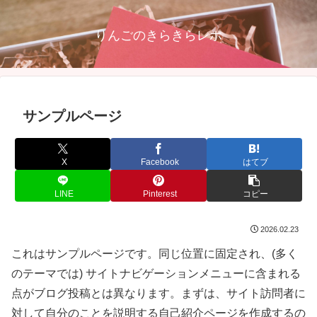
りんごのきらきらレポ
サンプルページ
X
Facebook
はてブ
LINE
Pinterest
コピー
2026.02.23
これはサンプルページです。同じ位置に固定され、(多く
のテーマでは) サイトナビゲーションメニューに含まれる
点がブログ投稿とは異なります。まずは、サイト訪問者に
対して自分のことを説明する自己紹介ページを作成するの